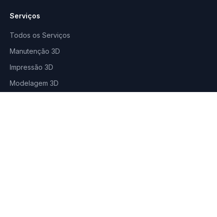
Serviços
Todos os Serviços
Manutenção 3D
Impressão 3D
Modelagem 3D
Corte a Laser
Produtos
Fixador 3D
Lubrificantes
Loja Virtual